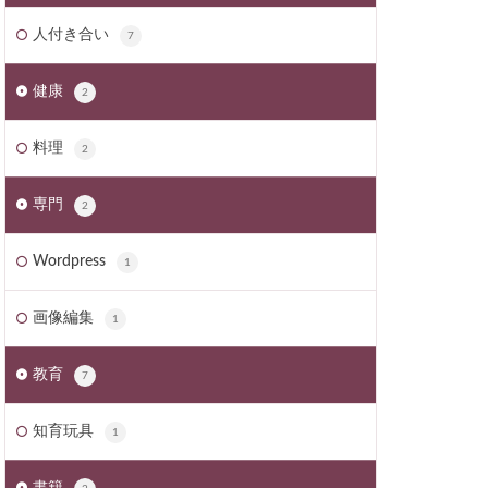
人付き合い
7
健康
2
料理
2
専門
2
Wordpress
1
画像編集
1
教育
7
知育玩具
1
書籍