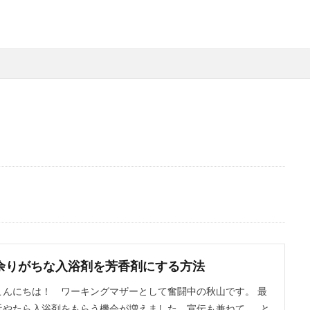
Wordpress
仕事
同僚
料理
業務スーパー
生活用品
検索
余りがちな入浴剤を芳香剤にする方法
こんにちは！ ワーキングマザーとして奮闘中の秋山です。 最
近やたら入浴剤をもらう機会が増えました。宣伝も兼ねて……と