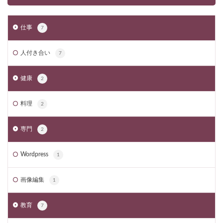
仕事
7
人付き合い
7
健康
2
料理
2
専門
2
Wordpress
1
画像編集
1
教育
7