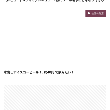
【レビュー】Nクリックレギュラー2段にレール引き出しを取り付ける
生活の知恵
水出しアイスコーヒーを 1L 約40円 で飲みたい！