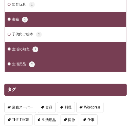
知育玩具
1
書籍
2
子供向け絵本
2
生活の知恵
2
生活用品
9
タグ
業務スーパー
食品
料理
Wordpress
THE THOR
生活用品
同僚
仕事