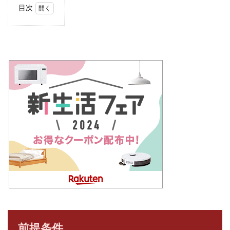
目次
1
前提
条件
2
今回
の人
間関
係
3
問題
の同
僚
4
やっ
てみ
た対
策
5
まと
前提条件