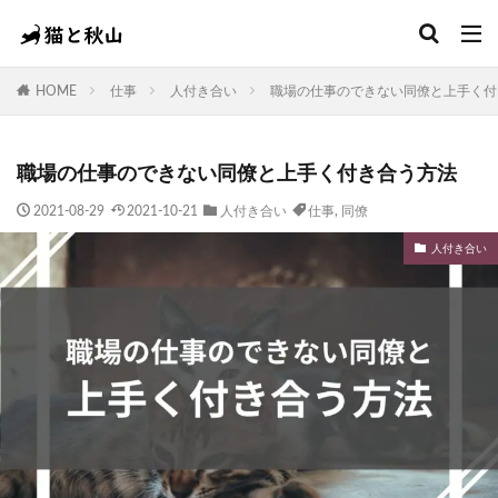
キーワード
HOME
仕事
人付き合い
職場の仕事のできない同僚と上手く付
カテゴリー
職場の仕事のできない同僚と上手く付き合う方法
タグ
2021-08-29
2021-10-21
人付き合い
仕事
,
同僚
THE THOR
Wordpress
仕事
同僚
料理
人付き合い
業務スーパー
生活用品
食品
検索